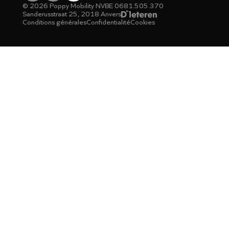
©
2026
Poppy Mobility NV
BE 0681.505.370
Sanderusstraat 25, 2018 Anvers
Conditions générales
Confidentialité
Cookies