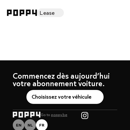
Lease
Commencez dès aujourd’hui
votre abonnement voiture.
Choisissez votre véhicule
Go to
poppy.be
EN
NL
FR